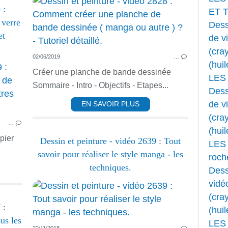
 :
ET 
verre
Dess
et
de v
(cray
02/06/2019
…
(huil
FLEURS
Créer une planche de bande dessinée
LES
DESSIN ANIMÉ
Sommaire - Intro - Objectifs - Etapes...
Dess
MIXED MEDIA
de v
EN SAVOIR PLUS
PASTEL DESSIN ET FUSAIN
(cray
…
TECHNIQUES PEINTURE
(huil
pier
Dessin et peinture - vidéo 2639 : Tout
LES 
savoir pour réaliser le style manga - les
roche
techniques.
Dess
vidé
(cray
 :
(huil
us les
LES