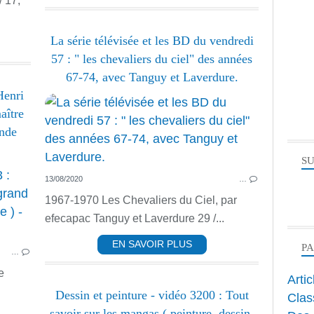
/ 17,
La série télévisée et les BD du vendredi
57 : " les chevaliers du ciel" des années
67-74, avec Tanguy et Laverdure.
Henri
aître
ande
SU
13/08/2020
…
DESSIN ANIMÉ
PEINTRES
1967-1970 Les Chevaliers du Ciel, par
efecapac Tanguy et Laverdure 29 /...
EN SAVOIR PLUS
P
…
e
Arti
Dessin et peinture - vidéo 3200 : Tout
Clas
savoir sur les mangas ( peinture, dessin,