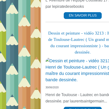
L' Aventure de l'équipe Cousteau 17 
par lepiratedesebooks
EN SAVOIR PLUS
Dessin et peinture - vidéo 3213 : 
de Toulouse-Lautrec ( Un grand m
du courant impressionniste ) - b
dessinée.
30/06/2020
Henri de Toulouse - Lautrec en band
dessinée. par laurentsaintgermain...