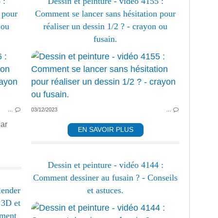
 :
Dessin et peinture - vidéo 4155 :
 pour
Comment se lancer sans hésitation pour
 ou
réaliser un dessin 1/2 ? - crayon ou
fusain.
DESSIN ANIMÉ
PASTEL DESSIN ET FUSAIN
PASTEL ET FUSAIN
…
03/12/2023
…
par
EN SAVOIR PLUS
Dessin et peinture - vidéo 4144 :
Comment dessiner au fusain ? - Conseils
lender
et astuces.
 3D et
ement