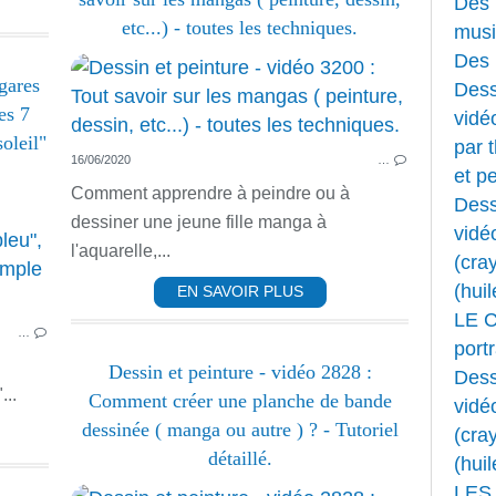
Des 
etc...) - toutes les techniques.
musi
Des 
gares
Dess
es 7
vidéo
oleil"
par 
16/06/2020
…
et pe
Comment apprendre à peindre ou à
Dess
DIVERS
dessiner une jeune fille manga à
vidé
DESSIN ANIMÉ
l'aquarelle,...
(cray
LIVRES
(huil
EN SAVOIR PLUS
LE 
…
portr
Dessin et peinture - vidéo 2828 :
Dess
...
Comment créer une planche de bande
vidé
dessinée ( manga ou autre ) ? - Tutoriel
(cray
détaillé.
(huil
LES