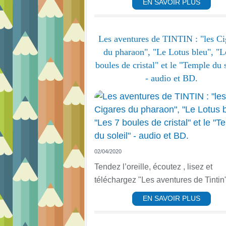
EN SAVOIR PLUS
Les aventures de TINTIN : "les Ci
du pharaon", "Le Lotus bleu", "L
boules de cristal" et le "Temple du s
- audio et BD.
02/04/2020
Tendez l’oreille, écoutez , lisez et
téléchargez "Les aventures de Tintin"
EN SAVOIR PLUS