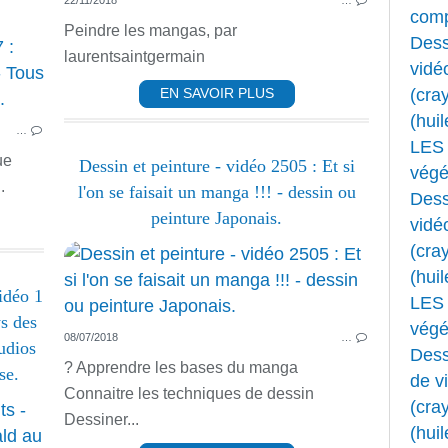
22/11/2018
…
comp
Peindre les mangas, par
Dess
PASTEL DESSIN ET FUSAIN
laurentsaintgermain
vidé
DESSIN ANIMÉ
(cray
EN SAVOIR PLUS
CORPS HUMAIN
(huil
…
LES 
ue
Dessin et peinture - vidéo 2505 : Et si
végét
.
l'on se faisait un manga !!! - dessin ou
Dess
peinture Japonais.
vidé
(cray
(huil
idéo 1
LES 
s des
végét
08/07/2018
…
udios
Dess
? Apprendre les bases du manga
se.
de v
Connaitre les techniques de dessin
(cray
DESSIN ANIMÉ
Dessiner...
(huil