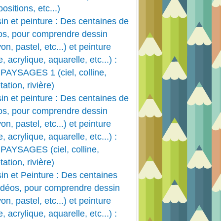
ositions, etc...)
in et peinture : Des centaines de
os, pour comprendre dessin
on, pastel, etc...) et peinture
e, acrylique, aquarelle, etc...) :
PAYSAGES 1 (ciel, colline,
ation, rivière)
in et peinture : Des centaines de
os, pour comprendre dessin
on, pastel, etc...) et peinture
CORPS HUMAIN
e, acrylique, aquarelle, etc...) :
TECHNIQUES PEINTURE
PAYSAGES (ciel, colline,
DESSIN ANIMÉ
ation, rivière)
in et Peinture : Des centaines
idéos, pour comprendre dessin
on, pastel, etc...) et peinture
e, acrylique, aquarelle, etc...) :