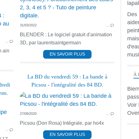
Des 
CORPS HUMAIN
aide
31/03/2022
…
DESSIN ANIMÉ
peint
PASTEL DESSIN ET FUSAIN
BLENDER : Le logiciel gratuit d'animation
mais
…
3D, par laurentsaintgermain
d'ea
m ain
musi
EN SAVOIR PLUS
À 
La BD du vendredi 59 : La bande à
dredi
Picsou - l'intégralité des 84 BD.
Bien
eau.
pass
Voir 
DESSIN ANIMÉ
Over
27/08/2020
…
LIVRES
Picsou (Don Rosa) Intégrale, par ho4x
…
EN SAVOIR PLUS