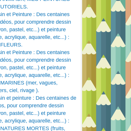
DIVERS
TUTORIELS.
DESSIN ANIMÉ
in et Peinture : Des centaines
PASTEL DESSIN ET FUSAIN
idéos, pour comprendre dessin
on, pastel, etc...) et peinture
e, acrylique, aquarelle, etc...) :
 FLEURS.
in et Peinture : Des centaines
idéos, pour comprendre dessin
on, pastel, etc...) et peinture
e, acrylique, aquarelle, etc...) :
MARINES (mer, vagues,
rs, ciel, rivage ).
in et peinture : Des centaines de
os, pour comprendre dessin
DIVERS
on, pastel, etc...) et peinture
DESSIN ANIMÉ
e, acrylique, aquarelle, etc...) :
TECHNIQUES PEINTURE
 NATURES MORTES (fruits,