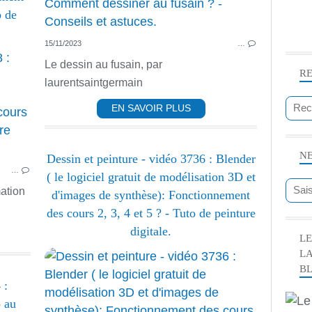
o de
15/11/2023
…
DESSIN ANIMÉ
Le dessin au fusain, par
R
TECHNIQUE PEINTURE
laurentsaintgermain
TECHNIQUES PEINTURE
EN SAVOIR PLUS
DIVERS
N
Dessin et peinture - vidéo 3736 : Blender
…
( le logiciel gratuit de modélisation 3D et
ation
d'images de synthèse): Fonctionnement
des cours 2, 3, 4 et 5 ? - Tuto de peinture
digitale.
LE
L
B
 :
o au