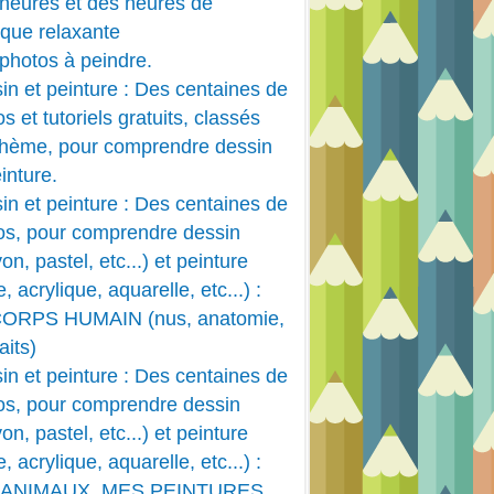
heures et des heures de
que relaxante
photos à peindre.
TECHNIQUE PEINTURE
in et peinture : Des centaines de
DESSIN ANIMÉ
s et tutoriels gratuits, classés
thème, pour comprendre dessin
inture.
in et peinture : Des centaines de
os, pour comprendre dessin
on, pastel, etc...) et peinture
e, acrylique, aquarelle, etc...) :
CORPS HUMAIN (nus, anatomie,
aits)
in et peinture : Des centaines de
os, pour comprendre dessin
on, pastel, etc...) et peinture
e, acrylique, aquarelle, etc...) :
 ANIMAUX, MES PEINTURES