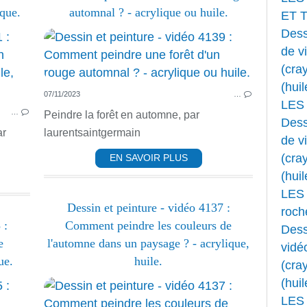
ique.
automnal ? - acrylique ou huile.
ET 
Dess
PEINTURE ACRYLIQUE
de v
ACRYLIQUE
(cray
HUILE
(huil
07/11/2023
…
MARINE
LES
…
Peindre la forêt en automne, par
Dess
ar
laurentsaintgermain
de v
(cray
EN SAVOIR PLUS
(huil
LES 
Dessin et peinture - vidéo 4137 :
roche
 :
Comment peindre les couleurs de
Dess
e
l'automne dans un paysage ? - acrylique,
vidé
ue.
huile.
(cray
(huil
PEINTURE ACRYLIQUE
LES