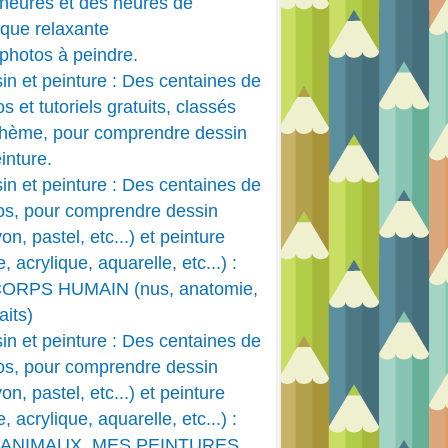
heures et des heures de
que relaxante
photos à peindre.
in et peinture : Des centaines de
s et tutoriels gratuits, classés
thème, pour comprendre dessin
PEINTURE ACRYLIQUE
inture.
ACRYLIQUE
in et peinture : Des centaines de
HUILE
os, pour comprendre dessin
PAYSAGE
on, pastel, etc...) et peinture
e, acrylique, aquarelle, etc...) :
CORPS HUMAIN (nus, anatomie,
aits)
in et peinture : Des centaines de
os, pour comprendre dessin
on, pastel, etc...) et peinture
e, acrylique, aquarelle, etc...) :
 ANIMAUX, MES PEINTURES