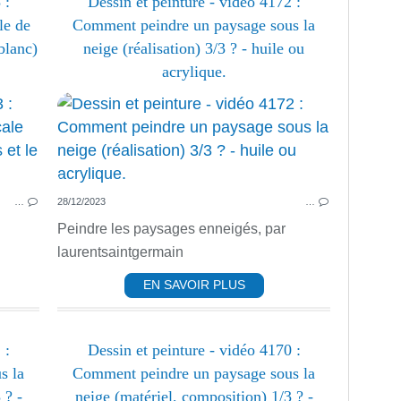
 :
Dessin et peinture - vidéo 4172 :
le de
Comment peindre un paysage sous la
blanc)
neige (réalisation) 3/3 ? - huile ou
acrylique.
PEINTURE ACRYLIQUE
ACRYLIQUE
HUILE
MARINE
…
28/12/2023
…
Peindre les paysages enneigés, par
laurentsaintgermain
EN SAVOIR PLUS
 :
Dessin et peinture - vidéo 4170 :
s la
Comment peindre un paysage sous la
 ? -
neige (matériel, composition) 1/3 ? -