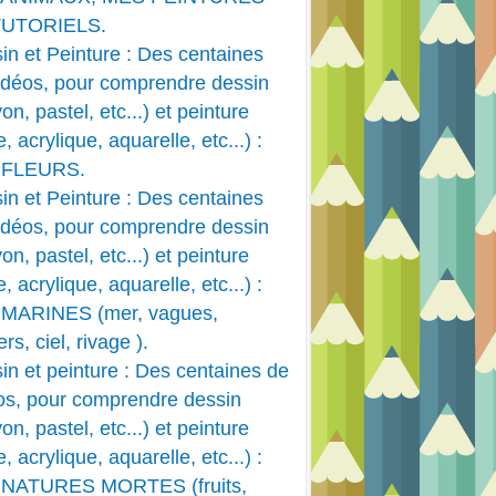
TUTORIELS.
in et Peinture : Des centaines
PEINTURE ACRYLIQUE
idéos, pour comprendre dessin
ACRYLIQUE
on, pastel, etc...) et peinture
HUILE
e, acrylique, aquarelle, etc...) :
PAYSAGE
 FLEURS.
in et Peinture : Des centaines
idéos, pour comprendre dessin
on, pastel, etc...) et peinture
e, acrylique, aquarelle, etc...) :
MARINES (mer, vagues,
rs, ciel, rivage ).
in et peinture : Des centaines de
os, pour comprendre dessin
on, pastel, etc...) et peinture
e, acrylique, aquarelle, etc...) :
PEINTURE ACRYLIQUE
 NATURES MORTES (fruits,