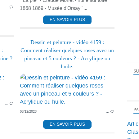
" La pie" - Claude Monet - huile sur toile
…
1868 1869 - Musée d'Orsay "...
EN SAVOIR PLUS
Dessin et peinture - vidéo 4159 :
 :
Comment réaliser quelques roses avec un
ine ?
pinceau et 5 couleurs ? - Acrylique ou
huile.
SU
PEINTURE ACRYLIQUE
ACRYLIQUE
HUILE
…
CORPS HUMAIN
P
08/12/2023
…
Arti
EN SAVOIR PLUS
Clas