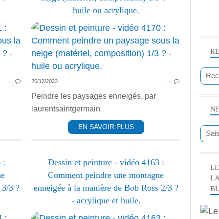
huile ou acrylique.
PEINTURE ACRYLIQUE
ACRYLIQUE
R
HUILE
PAYSAGE
…
26/12/2023
…
Peindre les paysages enneigés, par
laurentsaintgermain
N
EN SAVOIR PLUS
 :
Dessin et peinture - vidéo 4163 :
LE
ne
Comment peindre une montagne
L
 3/3 ?
enneigée à la manière de Bob Ross 2/3 ?
B
- acrylique et huile.