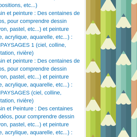
ACRYLIQUE
ositions, etc...)
HUILE
in et peinture : Des centaines de
PAYSAGE
os, pour comprendre dessin
on, pastel, etc...) et peinture
e, acrylique, aquarelle, etc...) :
PAYSAGES 1 (ciel, colline,
ation, rivière)
in et peinture : Des centaines de
os, pour comprendre dessin
on, pastel, etc...) et peinture
e, acrylique, aquarelle, etc...) :
PAYSAGES (ciel, colline,
ation, rivière)
in et Peinture : Des centaines
PEINTURE ACRYLIQUE
idéos, pour comprendre dessin
ACRYLIQUE
on, pastel, etc...) et peinture
HUILE
e, acrylique, aquarelle, etc...) :
PAYSAGE