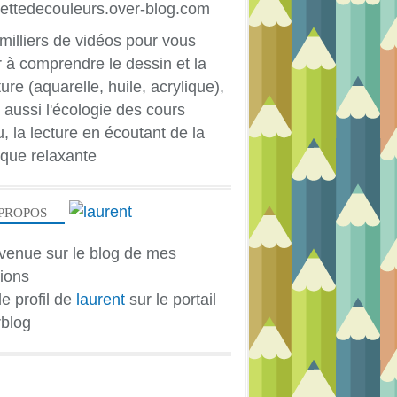
PEINTURE ACRYLIQUE
ACRYLIQUE
milliers de vidéos pour vous
HUILE
r à comprendre le dessin et la
PAYSAGE
ure (aquarelle, huile, acrylique),
 aussi l'écologie des cours
u, la lecture en écoutant de la
que relaxante
PROPOS
venue sur le blog de mes
ions
le profil de
laurent
sur le portail
PEINTURE ACRYLIQUE
blog
ACRYLIQUE
HUILE
PAYSAGE