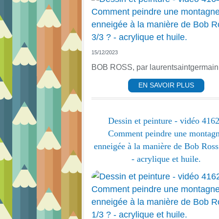
15/12/2023
BOB ROSS, par laurentsaintgermain
EN SAVOIR PLUS
Dessin et peinture - vidéo 4162
Comment peindre une montag
enneigée à la manière de Bob Ross
- acrylique et huile.