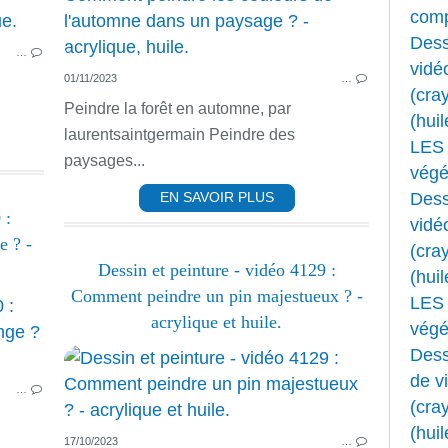
ACRYLIQUE
comp
FLEURS
Dess
…
HUILE
vidé
01/11/2023
…
NATURE MORTE
(cray
Peindre la forêt en automne, par
(huil
laurentsaintgermain Peindre des
LES 
paysages...
végét
Dess
EN SAVOIR PLUS
 :
vidé
 ? -
(cray
Dessin et peinture - vidéo 4129 :
(huil
Comment peindre un pin majestueux ? -
LES 
PEINTURE ACRYLIQUE
acrylique et huile.
végét
ACRYLIQUE
Dess
HUILE
de v
…
TECHNIQUE PEINTURE
(cray
TECHNIQUES PEINTURE
(huil
17/10/2023
…