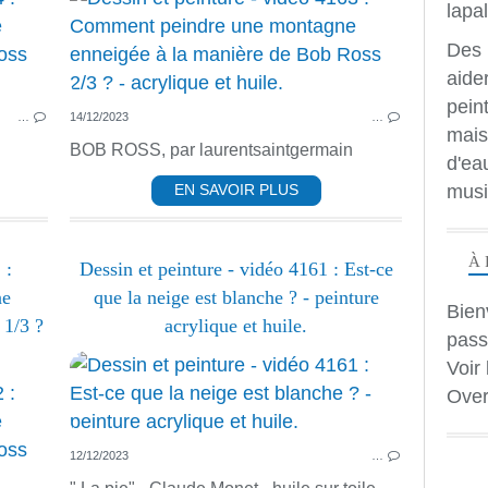
ACRYLIQUE
PEINTURE ACRYLIQUE
Des 
HUILE
aide
PAYSAGE
peint
…
14/12/2023
…
mais
BOB ROSS, par laurentsaintgermain
d'ea
musi
EN SAVOIR PLUS
À 
 :
Dessin et peinture - vidéo 4161 : Est-ce
ne
que la neige est blanche ? - peinture
Bien
 1/3 ?
acrylique et huile.
pass
Voir 
Over
PEINTURE ACRYLIQUE
ACRYLIQUE
12/12/2023
…
HUILE
PAYSAGE