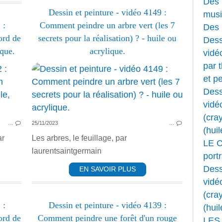
Des 
Dessin et peinture - vidéo 4149 :
musi
 :
Comment peindre un arbre vert (les 7
Des 
ord de
secrets pour la réalisation) ? - huile ou
Dess
ique.
acrylique.
vidéo
par 
PEINTURE ACRYLIQUE
et pe
ACRYLIQUE
Dess
HUILE
vidé
MARINE
(cray
…
25/11/2023
…
(huil
ar
Les arbres, le feuillage, par
LE 
laurentsaintgermain
portr
Dess
EN SAVOIR PLUS
vidé
(cray
 :
Dessin et peinture - vidéo 4139 :
(huil
ord de
Comment peindre une forêt d'un rouge
LES