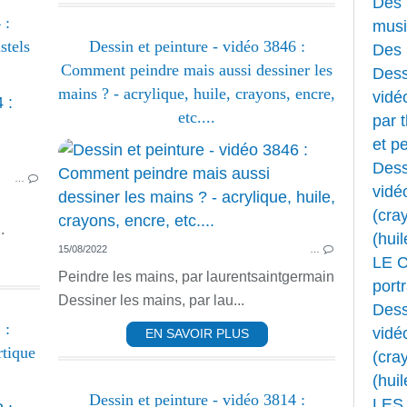
Des 
 :
musi
stels
Dessin et peinture - vidéo 3846 :
Des 
Comment peindre mais aussi dessiner les
Dess
mains ? - acrylique, huile, crayons, encre,
vidéo
ANIMAUX
etc....
par 
PASTEL
et pe
PASTEL DESSIN ET FUSAIN
Dess
…
PASTEL ET FUSAIN
vidé
(cray
.
(huil
15/08/2022
…
LE 
Peindre les mains, par laurentsaintgermain
portr
Dessiner les mains, par lau...
Dess
 :
vidé
EN SAVOIR PLUS
tique
(cray
(huil
Dessin et peinture - vidéo 3814 :
LES