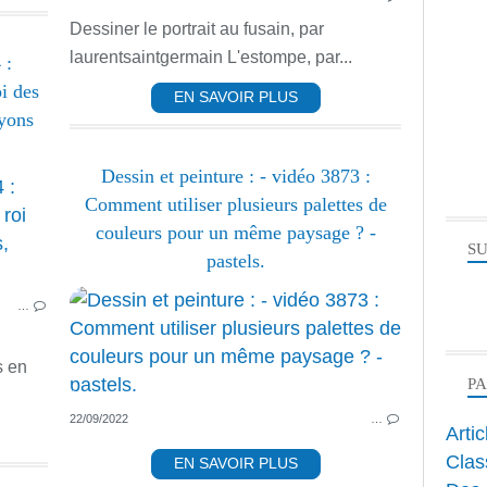
Dessiner le portrait au fusain, par
laurentsaintgermain L'estompe, par...
 :
i des
EN SAVOIR PLUS
ayons
Dessin et peinture : - vidéo 3873 :
ANIMAUX
Comment utiliser plusieurs palettes de
PASTEL ET FUSAIN
couleurs pour un même paysage ? -
SU
PASTEL DESSIN ET FUSAIN
pastels.
PASTEL
…
s en
P
22/09/2022
…
Arti
Clas
EN SAVOIR PLUS