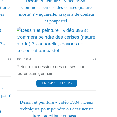
 :
Dessin et peinture - vidéo 3938 :
raite
Comment peindre des cerises (nature
les
morte) ? - aquarelle, crayons de couleur
et panpastel.
PEINTURE ACRYLIQUE
ACRYLIQUE
AQUARELLE
GOUACHE
…
10/01/2023
…
HUILE
PASTEL
Peindre ou dessiner des cerises, par
PASTEL DESSIN ET FUSAIN
laurentsaintgermain
PASTEL ET FUSAIN
EN SAVOIR PLUS
PEINTURE ABSTRAITE
 :
 pas ?
Dessin et peinture - vidéo 3934 : Deux
techniques pour peindre ou dessiner un
CORPS HUMAIN
tigre - acrylique et pastels.