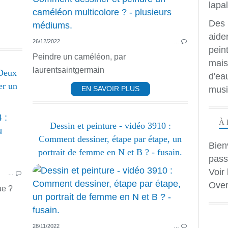
HUILE
PASTEL
Des 
PASTEL DESSIN ET FUSAIN
aide
26/12/2022
…
PASTEL ET FUSAIN
peint
Peindre un caméléon, par
mais
laurentsaintgermain
 Deux
d'ea
er un
musi
EN SAVOIR PLUS
PEINTURE ACRYLIQUE
À 
Dessin et peinture - vidéo 3910 :
ACRYLIQUE
Comment dessiner, étape par étape, un
Bien
PASTEL DESSIN ET FUSAIN
portrait de femme en N et B ? - fusain.
pass
PASTEL
Voir 
…
PASTEL ET FUSAIN
Over
ANIMAUX
ue ?
28/11/2022
…