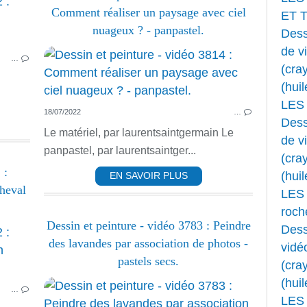
PASTEL
Comment réaliser un paysage avec ciel
ET 
PASTEL DESSIN ET FUSAIN
nuageux ? - panpastel.
Dess
PASTEL ET FUSAIN
de v
…
PAYSAGE
(cray
(huil
LES
18/07/2022
…
Dess
Le matériel, par laurentsaintgermain Le
de v
panpastel, par laurentsaintger...
(cray
 :
(huil
EN SAVOIR PLUS
heval
LES 
roche
Dessin et peinture - vidéo 3783 : Peindre
Dess
PASTEL
des lavandes par association de photos -
vidé
PASTEL DESSIN ET FUSAIN
pastels secs.
(cray
PASTEL ET FUSAIN
(huil
…
ANIMAUX
LES