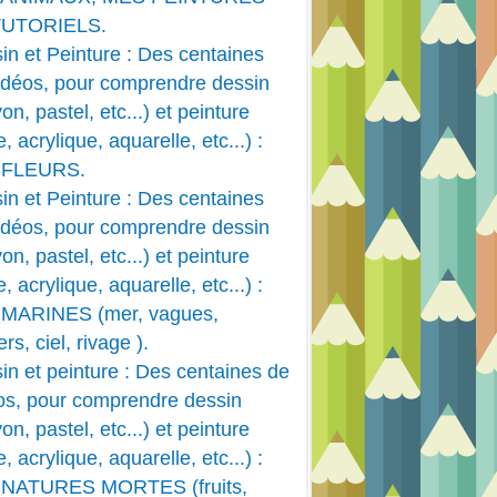
TUTORIELS.
in et Peinture : Des centaines
idéos, pour comprendre dessin
PASTEL
on, pastel, etc...) et peinture
PASTEL DESSIN ET FUSAIN
e, acrylique, aquarelle, etc...) :
PASTEL ET FUSAIN
 FLEURS.
PAYSAGE
in et Peinture : Des centaines
idéos, pour comprendre dessin
on, pastel, etc...) et peinture
e, acrylique, aquarelle, etc...) :
MARINES (mer, vagues,
rs, ciel, rivage ).
in et peinture : Des centaines de
os, pour comprendre dessin
on, pastel, etc...) et peinture
e, acrylique, aquarelle, etc...) :
FLEURS
 NATURES MORTES (fruits,