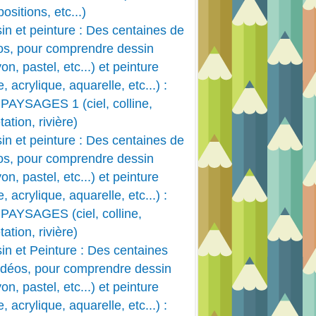
PASTEL
ositions, etc...)
PASTEL DESSIN ET FUSAIN
in et peinture : Des centaines de
PASTEL ET FUSAIN
os, pour comprendre dessin
on, pastel, etc...) et peinture
e, acrylique, aquarelle, etc...) :
PAYSAGES 1 (ciel, colline,
ation, rivière)
in et peinture : Des centaines de
os, pour comprendre dessin
on, pastel, etc...) et peinture
e, acrylique, aquarelle, etc...) :
PAYSAGES (ciel, colline,
CORPS HUMAIN
ation, rivière)
PASTEL DESSIN ET FUSAIN
in et Peinture : Des centaines
PASTEL ET FUSAIN
idéos, pour comprendre dessin
on, pastel, etc...) et peinture
e, acrylique, aquarelle, etc...) :