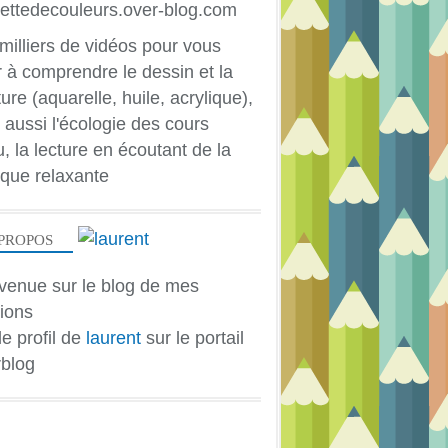
ACRYLIQUE
GOUACHE
milliers de vidéos pour vous
HUILE
r à comprendre le dessin et la
PASTEL
ure (aquarelle, huile, acrylique),
PASTEL DESSIN ET FUSAIN
 aussi l'écologie des cours
PASTEL ET FUSAIN
u, la lecture en écoutant de la
AQUARELLE
que relaxante
PROPOS
venue sur le blog de mes
ions
le profil de
laurent
sur le portail
CORPS HUMAIN
blog
PASTEL DESSIN ET FUSAIN
PASTEL ET FUSAIN