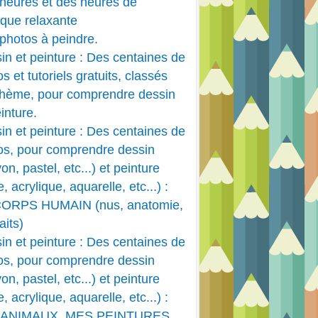
heures et des heures de
que relaxante
photos à peindre.
in et peinture : Des centaines de
s et tutoriels gratuits, classés
thème, pour comprendre dessin
inture.
PEINTURE ACRYLIQUE
in et peinture : Des centaines de
ACRYLIQUE
os, pour comprendre dessin
AQUARELLE
on, pastel, etc...) et peinture
CORPS HUMAIN
e, acrylique, aquarelle, etc...) :
HUILE
CORPS HUMAIN (nus, anatomie,
PASTEL
aits)
PASTEL DESSIN ET FUSAIN
in et peinture : Des centaines de
PASTEL ET FUSAIN
os, pour comprendre dessin
on, pastel, etc...) et peinture
e, acrylique, aquarelle, etc...) :
 ANIMAUX, MES PEINTURES