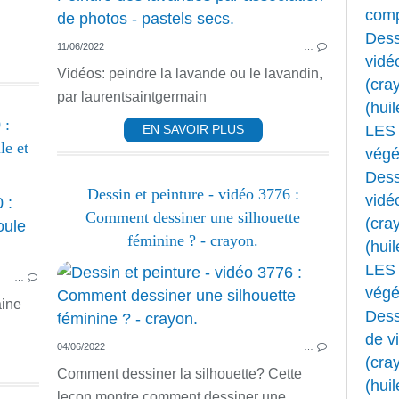
comp
Dess
11/06/2022
…
vidé
Vidéos: peindre la lavande ou le lavandin,
(cray
par laurentsaintgermain
(huil
 :
LES 
EN SAVOIR PLUS
le et
végét
Dess
Dessin et peinture - vidéo 3776 :
vidé
ANIMAUX
Comment dessiner une silhouette
(cray
PASTEL
féminine ? - crayon.
(huil
PASTEL DESSIN ET FUSAIN
LES 
…
PASTEL ET FUSAIN
végét
aine
Dess
de v
04/06/2022
…
(cray
Comment dessiner la silhouette? Cette
(huil
leçon montre comment dessiner une...