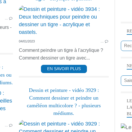
PASTEL
PASTEL DESSIN ET FUSAIN
…
PASTEL ET FUSAIN
urs -
R
04/01/2023
…
Comment peindre un tigre à l'acrylique ?
Comment dessiner un tigre avec...
N
 :
EN SAVOIR PLUS
les ou
diums.
Dessin et peinture - vidéo 3929 :
PEINTURE ACRYLIQUE
Comment dessiner et peindre un
LE
ACRYLIQUE
caméléon multicolore ? - plusieurs
L
ANIMAUX
médiums.
B
AQUARELLE
…
GOUACHE