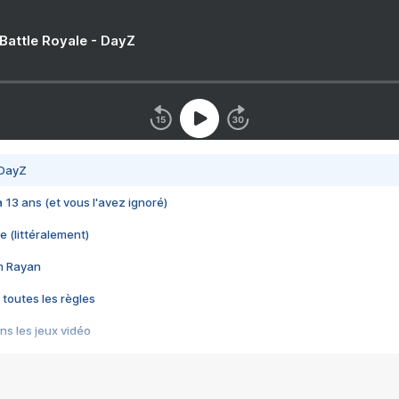
 Battle Royale - DayZ
 DayZ
 a 13 ans (et vous l'avez ignoré)
e (littéralement)
im Rayan
 toutes les règles
s les jeux vidéo
us choquant de Rockstar ? - Le scandale BULLY
e plus moche de Steam