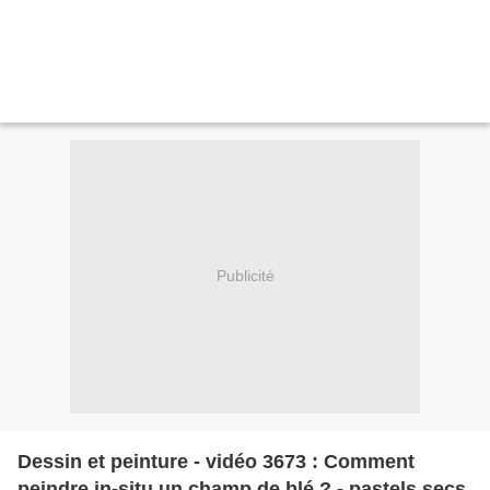
Publicité
Dessin et peinture - vidéo 3673 : Comment
peindre in-situ un champ de blé ? - pastels secs.