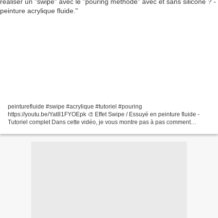
peinturefluide #swipe #acrylique #tutoriel #pouring
https://youtu.be/Yat81FYOEpk 🎨 Effet Swipe / Essuyé en peinture fluide -
Tutoriel complet Dans cette vidéo, je vous montre pas à pas comment
réaliser un magnifique effet swipe (ou essuyé) sans silicone. Préparation...