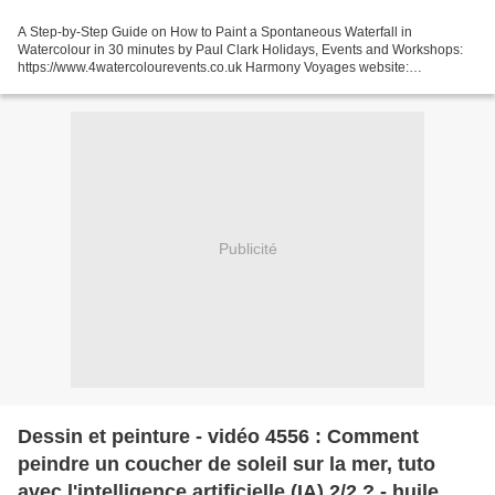
A Step-by-Step Guide on How to Paint a Spontaneous Waterfall in
Watercolour in 30 minutes by Paul Clark Holidays, Events and Workshops:
https://www.4watercolourevents.co.uk Harmony Voyages website:
https://www.harmonyvoyages.co.uk For a full range of...
Publicité
Dessin et peinture - vidéo 4556 : Comment
peindre un coucher de soleil sur la mer, tuto
avec l'intelligence artificielle (IA) 2/2 ? - huile,