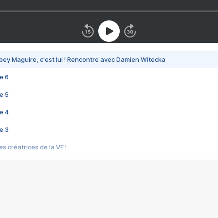
bey Maguire, c'est lui ! Rencontre avec Damien Witecka
e 6
e 5
e 4
e 3
s créatrices de la VF !
e 2
e 1
e Mektoub My Love arrive enfin ! Rencontre avec Shaïn Boumedine et Sal
i : après Toni en famille