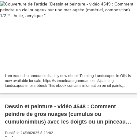
I am excited to announce that my new ebook 'Painting Landscapes in Oils' is
now available for sale; https://samuelearp.gumroad.com/l/painting-
landscapes-in-oils-ebook This ebook contains information on oil paints,
brushes, colours and values, composition,...
Dessin et peinture - vidéo 4548 : Comment
peindre de gros nuages (cumulus ou
cumulonimbus) avec les doigts ou un pinceau
sec ? - acrylique, huile.
Publié le 24/08/2025 à 23:02