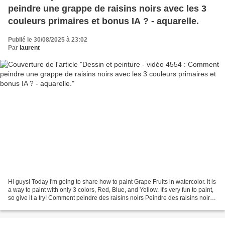
peindre une grappe de raisins noirs avec les 3
couleurs primaires et bonus IA ? - aquarelle.
Publié le 30/08/2025 à 23:02
Par
laurent
Hi guys! Today I'm going to share how to paint Grape Fruits in watercolor. It is
a way to paint with only 3 colors, Red, Blue, and Yellow. It's very fun to paint,
so give it a try! Comment peindre des raisins noirs Peindre des raisins noirs
peut être...